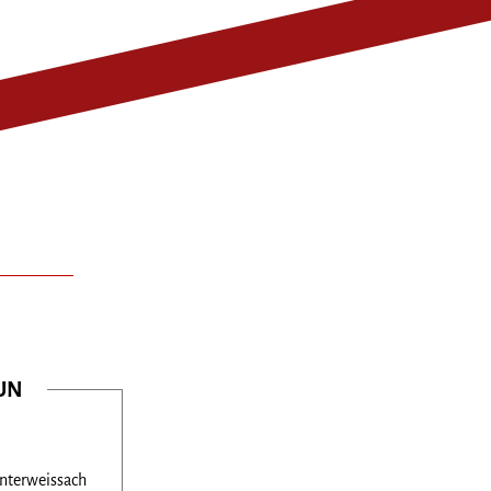
UN
nterweissach