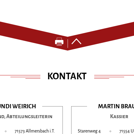
KONTAKT
NDI WEIRICH
MARTIN BRA
nd, Abteilungsleiterin
Kassier
71573 Allmersbach i.T.
Starenweg 4
71554 U